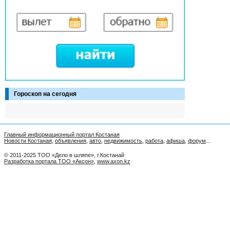
Гороскоп на сегодня
Главный информационный портал Костаная
Новости Костаная
,
объявления
,
авто
,
недвижимость
,
работа
,
афиша
,
форум
...
© 2011-2025 ТОО «Дело в шляпе», г.Костанай
Разработка портала ТОО «Аксон»
,
www.axon.kz