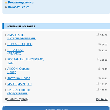
Рекламодателям
Заказать сайт
Компании Костаная
SMARTSITE,
34486
Интернет-компания
НПО АКСОН, ТОО
5403
RELAX KST
8319
(РЕЛАКС)
КОСТАНАЙШИНСЕРВИС,
11819
ТОО
АКСОН, Сервис
2643
Центр
Костанай Плаза
4081
MART (МАРТ), ТЦ
13185
БИЛАЙН, центр
12231
обслуживания
Добавить фирму
Рубрики