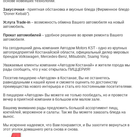
основе новейших технологий.
Закусочная
- приятная обстановка и вкусные блюда (Фирменное блюдо
"Doner Kebab").
Услуга Trade-in
– возможность обмена Вашего автомобиля на новый
автомобиль.
Прокат автомобилей
– удобное решение во время ремонта Вашего
автомобиля.
На сегодняшний день компания Автодом Motors KST - одно из крупных
автопредприятий Костанайской области, официальный дилер мировых
брендов Volkswagen, Mercedes-Benz, Mitsubishi, Ssamg Yong.
Уважаемые клиенты компании «Автодом Костанай» и жители города мы
рады сообщить, что у нас открылась ПИЦЦЕРИЯ!
Посетив пиццерию «Автодом» в Костанае, Вы не останетесь
равнодушными к нашей кухне и сможете оценить по достоинству
преимущества нового интерьера и стать его постоянными посетителями.
В пиццерии «Автодом» Вы можете не только пообедать, но и провести
вечер в приятной компании в большом или малом зале.
Вашему вниманию рады предложить большой ассортимент пицц,
коктейлей, мороженое и салаты. Так же Вы можете заказать блюда на
вынос.
Мы искренне надеемся, что Вам понравится, и Вы захотите вернуться в
этот уголок домашнего уюта снова и снова.