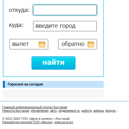
Гороскоп на сегодня
Главный информационный портал Костаная
Новости Костаная
,
объявления
,
авто
,
недвижимость
,
работа
,
афиша
,
форум
...
© 2011-2025 ТОО «Дело в шляпе», г.Костанай
Разработка портала ТОО «Аксон»
,
www.axon.kz