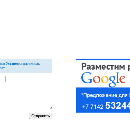
тзыв
Установка натяжных
пот