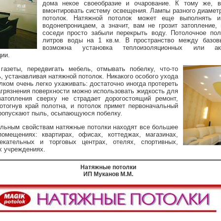
дома некое своеобразие и очарование. К тому же, в
вмонтировать систему освещения. Лампы разного диамет
потолок. Натяжной потолок может еще выполнять 
водонепроницаем, а значит, вам не грозит затопление,
соседи просто забыли перекрыть воду. Потолочное по
литров воды на 1 кв.м. В пространство между базо
возможна установка теплоизоляционных или аку
ии.
газеты, передвигать мебель, отмывать побелку, что-то
, устанавливая натяжной потолок. Никакого особого ухода
олком очень легко ухаживать: достаточно иногда протереть
загрязнения поверхности можно использовать жидкость для
атопления сверху не страдает дорогостоящий ремонт,
отогнув край полотна, и потолок примет первоначальный
пропускают пыль, осыпающуюся побелку.
льным свойствам натяжные потолки находят все большее
омещениях: квартирах, офисах, коттеджах, магазинах,
лекательных и торговых центрах, отелях, спортивных,
х учреждениях.
Натяжные потолки
ИП Муканов М.М.