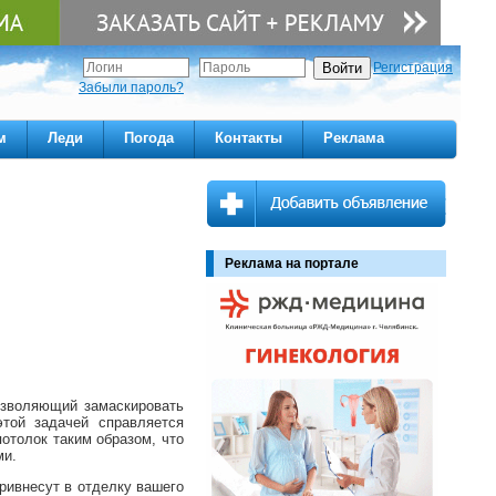
Регистрация
Забыли пароль?
м
Леди
Погода
Контакты
Реклама
Реклама на портале
озволяющий замаскировать
этой задачей справляется
отолок таким образом, что
ми.
ривнесут в отделку вашего