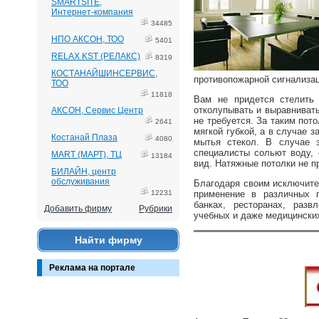
SMARTSITE,
Интернет-компания
34485
НПО АКСОН, ТОО
5401
RELAX KST (РЕЛАКС)
8319
КОСТАНАЙШИНСЕРВИС,
противопожарной сигнализац
ТОО
11818
Вам не придется стелить 
отколупывать и выравнивать
АКСОН, Сервис Центр
не требуется. За таким пот
2641
мягкой губкой, а в случае 
Костанай Плаза
4080
мытья стекол. В случае з
специалисты сольют воду, 
MART (МАРТ), ТЦ
13184
вид. Натяжные потолки не 
БИЛАЙН, центр
обслуживания
Благодаря своим исключите
12231
применение в различных п
банках, ресторанах, разв
Добавить фирму
Рубрики
учебных и даже медицински
Найти фирму
Реклама на портале