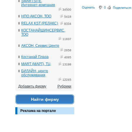
SMARTSITE,
Интернет-компания
Оценить
0
Поделиться:
34500
НПО АКСОН, ТОО
5418
RELAX KST (РЕЛАКС)
8334
КОСТАНАЙШИНСЕРВИС,
ТОО
11837
АКСОН, Сервис Центр
2658
Костанай Плаза
4095
MART (МАРТ), ТЦ
13198
БИЛАЙН, центр
обслуживания
12245
Добавить фирму
Рубрики
Найти фирму
Реклама на портале