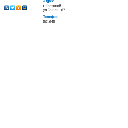
Адрес
г. Костанай
ул.Гоголя , 67
Телефон
501645