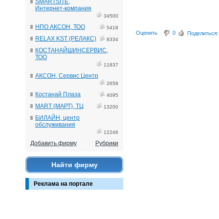
SMARTSITE,
Интернет-компания
34500
НПО АКСОН, ТОО
5418
Оценить
0
Поделиться:
RELAX KST (РЕЛАКС)
8334
КОСТАНАЙШИНСЕРВИС,
ТОО
11837
АКСОН, Сервис Центр
2658
Костанай Плаза
4095
MART (МАРТ), ТЦ
13200
БИЛАЙН, центр
обслуживания
12246
Добавить фирму
Рубрики
Найти фирму
Реклама на портале