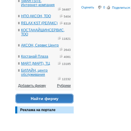
SMARTSITE,
Интернет-компания
Оценить
0
Поделиться:
34487
НПО АКСОН, ТОО
5404
RELAX KST (РЕЛАКС)
8319
КОСТАНАЙШИНСЕРВИС,
ТОО
11821
АКСОН, Сервис Центр
2643
Костанай Плаза
4081
MART (МАРТ), ТЦ
13185
БИЛАЙН, центр
обслуживания
12232
Добавить фирму
Рубрики
Найти фирму
Реклама на портале