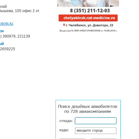
анай
бышева, 105 офис 2 эт.
obots.kz
он
2) 390979, 221139
ый
 2659225