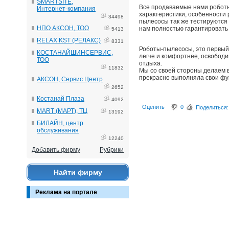
SMARTSITE,
Все продаваемые нами роботы
Интернет-компания
характеристики, особенности 
34498
пылесосы так же тестируются 
НПО АКСОН, ТОО
нам полностью гарантировать
5413
RELAX KST (РЕЛАКС)
8331
Роботы-пылесосы, это первый
КОСТАНАЙШИНСЕРВИС,
легче и комфортнее, освободи
ТОО
отдыха.
11832
Мы со своей стороны делаем 
прекрасно выполняла свои фун
АКСОН, Сервис Центр
2652
Костанай Плаза
4092
Оценить
0
Поделиться:
MART (МАРТ), ТЦ
13192
БИЛАЙН, центр
обслуживания
12240
Добавить фирму
Рубрики
Найти фирму
Реклама на портале