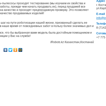
Адрес
-пылесосы проходят тестирование (мы изучаем их свойства и
г. Кост
работы, прежде чем начать продавать их), перед продажей все
ул.Кар
на качество и проходят предпродажную проверку. Это позволяет
 качество продаваемых изделий!
E-mail
info@ir
 шаг на пути роботизации нашей жизни, призванный сделать ее
Телеф
в наше время от повседневных забот в пользу более значимых дел и
8 (714
все, что бы выбранная вами модель была достойным помощником и
Сотов
кции у Вас на службе!
+7 775
IRobots.kz Казахстан,Костанай