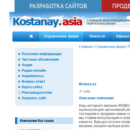
ГЛАВНЫЙ ИНФОРМАЦИОНН
ПОРТАЛ КОСТАНАЯ
Справочник фирм
Новости
Афиша
Главная
/
Справочник фирм
/
П
Полезная информация
Частные объявления
Акции
Радио онлайн
Авиабилеты
Вопрос-ответ
IRobots.kz
Карта сайта
2586
Рекламодателям
Заказать сайт
Описание компании:
Наш интернет-магазин IROBOT
пылесосов для автономной уб
тестируем и продаем самые с
мы ставим консультации и гр
Компании Костаная
клиента. Вам достаточно позв
касаемо лучшего выбора робо