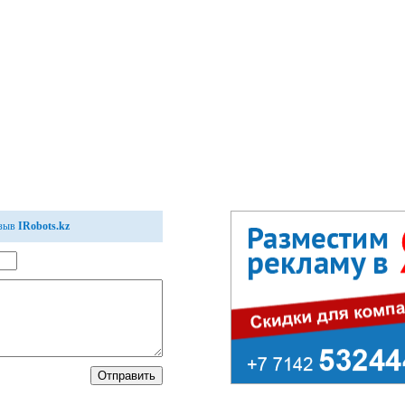
тзыв
IRobots.kz