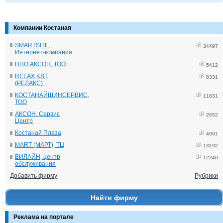
Компании Костаная
SMARTSITE,
34497
Интернет-компания
НПО АКСОН, ТОО
5412
RELAX KST
8331
(РЕЛАКС)
КОСТАНАЙШИНСЕРВИС,
11831
ТОО
АКСОН, Сервис
2652
Центр
Костанай Плаза
4091
MART (МАРТ), ТЦ
13192
БИЛАЙН, центр
12240
обслуживания
Добавить фирму
Рубрики
Найти фирму
Реклама на портале