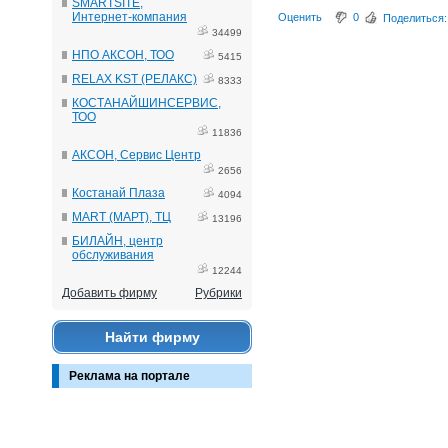
SMARTSITE,
Интернет-компания
Оценить
0
Поделиться:
34499
НПО АКСОН, ТОО
5415
RELAX KST (РЕЛАКС)
8333
КОСТАНАЙШИНСЕРВИС,
ТОО
11836
АКСОН, Сервис Центр
2656
Костанай Плаза
4094
MART (МАРТ), ТЦ
13196
БИЛАЙН, центр
обслуживания
12244
Добавить фирму
Рубрики
Найти фирму
Реклама на портале