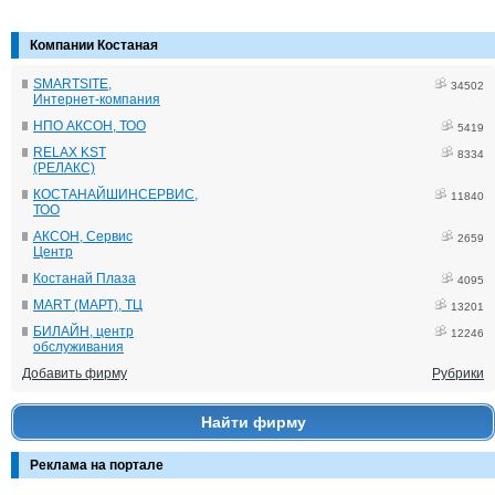
Компании Костаная
SMARTSITE,
34502
Интернет-компания
НПО АКСОН, ТОО
5419
RELAX KST
8334
(РЕЛАКС)
КОСТАНАЙШИНСЕРВИС,
11840
ТОО
АКСОН, Сервис
2659
Центр
Костанай Плаза
4095
MART (МАРТ), ТЦ
13201
БИЛАЙН, центр
12246
обслуживания
Добавить фирму
Рубрики
Найти фирму
Реклама на портале