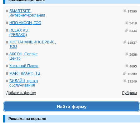
Компании Костаная
SMARTSITE,
34500
Интернет-компания
НПО АКСОН, ТОО
5418
RELAX KST
8334
(РЕЛАКС)
КОСТАНАЙШИНСЕРВИС,
11837
ТОО
АКСОН, Сервис
2658
Центр
Костанай Плаза
4095
MART (МАРТ), ТЦ
13200
БИЛАЙН, центр
12246
обслуживания
Добавить фирму
Рубрики
Найти фирму
Реклама на портале