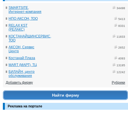
SMARTSITE,
34498
Интернет-компания
НПО АКСОН, ТОО
5413
RELAX KST
8331
(РЕЛАКС)
КОСТАНАЙШИНСЕРВИС,
11833
ТОО
АКСОН, Сервис
2652
Центр
Костанай Плаза
4093
MART (МАРТ), ТЦ
13195
БИЛАЙН, центр
12242
обслуживания
Добавить фирму
Рубрики
Найти фирму
Реклама на портале