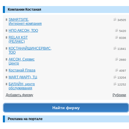
Компании Костаная
SMARTSITE,
34505
Интернет-компания
НПО АКСОН, ТОО
5420
RELAX KST
8336
(РЕЛАКС)
КОСТАНАЙШИНСЕРВИС,
11841
ТОО
АКСОН, Сервис
2660
Центр
Костанай Плаза
4097
MART (МАРТ), ТЦ
13204
БИЛАЙН, центр
12252
обслуживания
Добавить фирму
Рубрики
Найти фирму
Реклама на портале