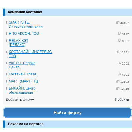
Компании Костаная
SMARTSITE,
34497
Интернет-компания
НПО АКСОН, ТОО
5412
RELAX KST
8331
(РЕЛАКС)
КОСТАНАЙШИНСЕРВИС,
11831
ТОО
АКСОН, Сервис
2652
Центр
Костанай Плаза
4091
MART (МАРТ), ТЦ
13192
БИЛАЙН, центр
12240
обслуживания
Добавить фирму
Рубрики
Найти фирму
Реклама на портале