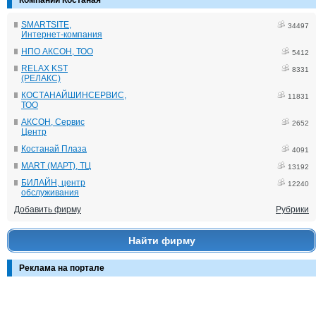
Компании Костаная
SMARTSITE,
34497
Интернет-компания
НПО АКСОН, ТОО
5412
RELAX KST
8331
(РЕЛАКС)
КОСТАНАЙШИНСЕРВИС,
11831
ТОО
АКСОН, Сервис
2652
Центр
Костанай Плаза
4091
MART (МАРТ), ТЦ
13192
БИЛАЙН, центр
12240
обслуживания
Добавить фирму
Рубрики
Найти фирму
Реклама на портале