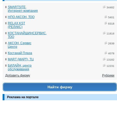
SMARTSITE,
34482
Интернет-компания
НПО АКСОН, ТОО
5401
RELAX KST
8318
(РЕЛАКС)
КОСТАНАЙШИНСЕРВИС,
11816
ТОО
АКСОН, Сервис
2639
Центр
Костанай Плаза
4078
MART (МАРТ), ТЦ
13182
БИЛАЙН, центр
12231
обслуживания
Добавить фирму
Рубрики
Найти фирму
Реклама на портале