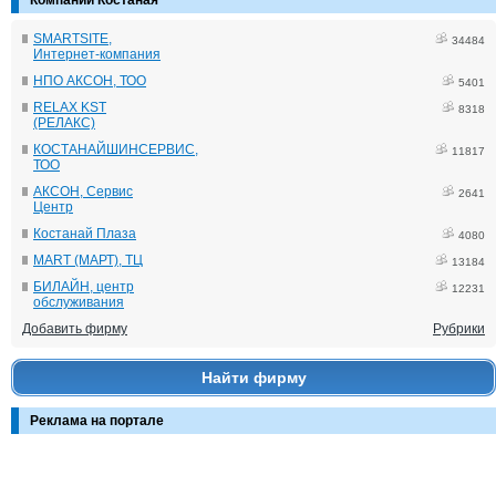
Компании Костаная
SMARTSITE,
34484
Интернет-компания
НПО АКСОН, ТОО
5401
RELAX KST
8318
(РЕЛАКС)
КОСТАНАЙШИНСЕРВИС,
11817
ТОО
АКСОН, Сервис
2641
Центр
Костанай Плаза
4080
MART (МАРТ), ТЦ
13184
БИЛАЙН, центр
12231
обслуживания
Добавить фирму
Рубрики
Найти фирму
Реклама на портале