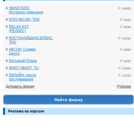
SMARTSITE,
34505
Интернет-компания
НПО АКСОН, ТОО
5420
RELAX KST
8336
(РЕЛАКС)
КОСТАНАЙШИНСЕРВИС,
11841
ТОО
АКСОН, Сервис
2660
Центр
Костанай Плаза
4097
MART (МАРТ), ТЦ
13204
БИЛАЙН, центр
12252
обслуживания
Добавить фирму
Рубрики
Найти фирму
Реклама на портале