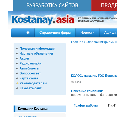
ГЛАВНЫЙ ИНФОРМАЦИОНН
ПОРТАЛ КОСТАНАЯ
Справочник фирм
Новости
Афиша
Главная
/
Справочник фирм
/
П
Полезная информация
Частные объявления
Акции
Радио онлайн
Авиабилеты
Вопрос-ответ
КОЛОС, магазин, ТОО Березк
Карта сайта
1853
Рекламодателям
Заказать сайт
Описание компании:
продукты питания, бытовая хи
График работы
Пн.-Пт
Компании Костаная