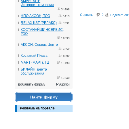
SMARTSITE,
Интернет-компания
34498
Оценить
0
Поделиться:
НПО АКСОН, ТОО
5413
RELAX KST (РЕЛАКС)
8331
КОСТАНАЙШИНСЕРВИС,
ТОО
11833
АКСОН, Сервис Центр
2652
Костанай Плаза
4092
MART (МАРТ), ТЦ
13193
БИЛАЙН, центр
обслуживания
12240
Добавить фирму
Рубрики
Найти фирму
Реклама на портале