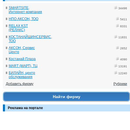
SMARTSITE,
34496
Интернет-компания
НПО АКСОН, ТОО
5411
RELAX KST
8331
(РЕЛАКС)
КОСТАНАЙШИНСЕРВИС,
11831
ТОО
АКСОН, Сервис
2652
Центр
Костанай Плаза
4090
MART (МАРТ), ТЦ
13191
БИЛАЙН, центр
12240
обслуживания
Добавить фирму
Рубрики
Найти фирму
Реклама на портале