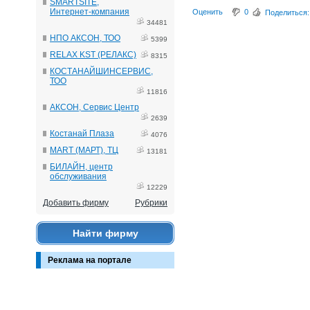
SMARTSITE,
Интернет-компания
Оценить
0
Поделиться:
34481
НПО АКСОН, ТОО
5399
RELAX KST (РЕЛАКС)
8315
КОСТАНАЙШИНСЕРВИС,
ТОО
11816
АКСОН, Сервис Центр
2639
Костанай Плаза
4076
MART (МАРТ), ТЦ
13181
БИЛАЙН, центр
обслуживания
12229
Добавить фирму
Рубрики
Найти фирму
Реклама на портале