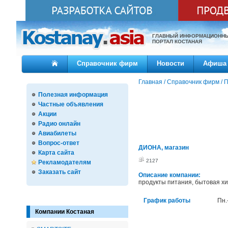
ГЛАВНЫЙ ИНФОРМАЦИОНН
ПОРТАЛ КОСТАНАЯ
Справочник фирм
Новости
Афиша
Главная
/
Справочник фирм
/
П
Полезная информация
Частные объявления
Акции
Радио онлайн
Авиабилеты
Вопрос-ответ
ДИОНА, магазин
Карта сайта
2127
Рекламодателям
Заказать сайт
Описание компании:
продукты питания, бытовая х
График работы
Пн.
Компании Костаная