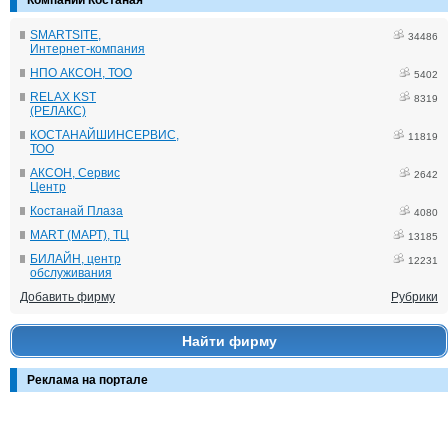
Компании Костаная
SMARTSITE,
34486
Интернет-компания
НПО АКСОН, ТОО
5402
RELAX KST
8319
(РЕЛАКС)
КОСТАНАЙШИНСЕРВИС,
11819
ТОО
АКСОН, Сервис
2642
Центр
Костанай Плаза
4080
MART (МАРТ), ТЦ
13185
БИЛАЙН, центр
12231
обслуживания
Добавить фирму
Рубрики
Найти фирму
Реклама на портале