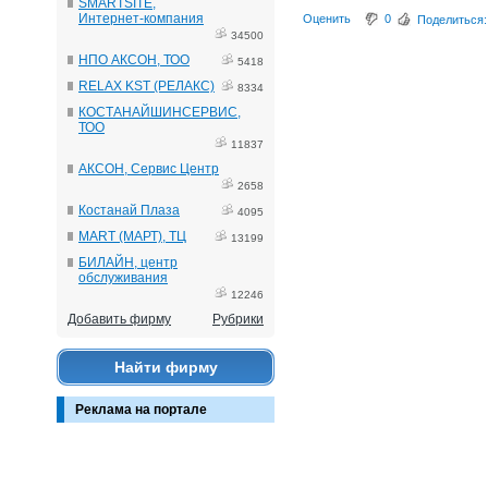
SMARTSITE,
Интернет-компания
Оценить
0
Поделиться:
34500
НПО АКСОН, ТОО
5418
RELAX KST (РЕЛАКС)
8334
КОСТАНАЙШИНСЕРВИС,
ТОО
11837
АКСОН, Сервис Центр
2658
Костанай Плаза
4095
MART (МАРТ), ТЦ
13199
БИЛАЙН, центр
обслуживания
12246
Добавить фирму
Рубрики
Найти фирму
Реклама на портале