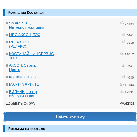
Компании Костаная
SMARTSITE,
34484
Интернет-компания
НПО АКСОН, ТОО
5401
RELAX KST
8318
(РЕЛАКС)
КОСТАНАЙШИНСЕРВИС,
11817
ТОО
АКСОН, Сервис
2641
Центр
Костанай Плаза
4080
MART (МАРТ), ТЦ
13184
БИЛАЙН, центр
12231
обслуживания
Добавить фирму
Рубрики
Найти фирму
Реклама на портале