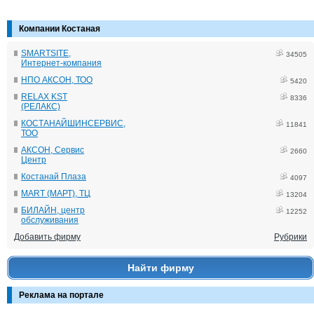
Компании Костаная
SMARTSITE,
34505
Интернет-компания
НПО АКСОН, ТОО
5420
RELAX KST
8336
(РЕЛАКС)
КОСТАНАЙШИНСЕРВИС,
11841
ТОО
АКСОН, Сервис
2660
Центр
Костанай Плаза
4097
MART (МАРТ), ТЦ
13204
БИЛАЙН, центр
12252
обслуживания
Добавить фирму
Рубрики
Найти фирму
Реклама на портале