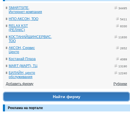
SMARTSITE,
34495
Интернет-компания
НПО АКСОН, ТОО
5411
RELAX KST
8330
(РЕЛАКС)
КОСТАНАЙШИНСЕРВИС,
11830
ТОО
АКСОН, Сервис
2652
Центр
Костанай Плаза
4089
MART (МАРТ), ТЦ
13190
БИЛАЙН, центр
12240
обслуживания
Добавить фирму
Рубрики
Найти фирму
Реклама на портале