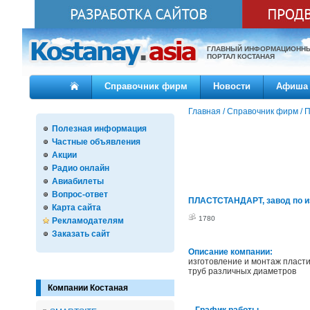
ГЛАВНЫЙ ИНФОРМАЦИОНН
ПОРТАЛ КОСТАНАЯ
Справочник фирм
Новости
Афиша
Главная
/
Справочник фирм
/
П
Полезная информация
Частные объявления
Акции
Радио онлайн
Авиабилеты
Вопрос-ответ
ПЛАСТСТАНДАРТ, завод по из
Карта сайта
1780
Рекламодателям
Заказать сайт
Описание компании:
изготовление и монтаж пласт
труб различных диаметров
Компании Костаная