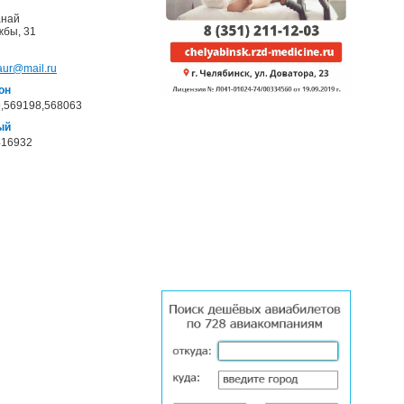
анай
жбы, 31
ur@mail.ru
он
,569198,568063
ый
416932