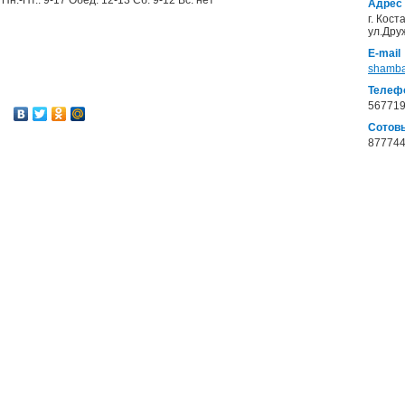
Пн.-Пт.: 9-17 Обед: 12-13 Сб: 9-12 Вс: нет
Адрес
г. Кост
ул.Дру
E-mail
shamba
Телеф
567719
Сотов
87774