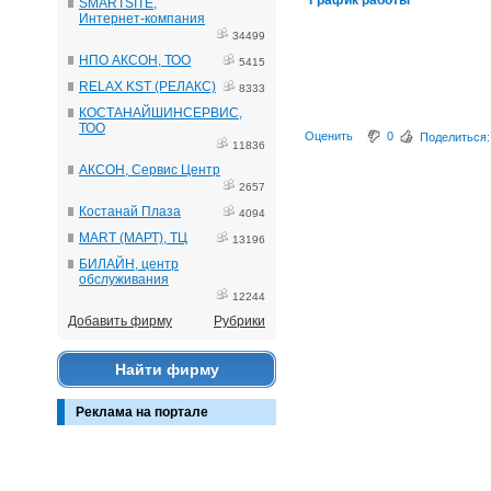
График работы
SMARTSITE,
Интернет-компания
34499
НПО АКСОН, ТОО
5415
RELAX KST (РЕЛАКС)
8333
КОСТАНАЙШИНСЕРВИС,
ТОО
Оценить
0
Поделиться:
11836
АКСОН, Сервис Центр
2657
Костанай Плаза
4094
MART (МАРТ), ТЦ
13196
БИЛАЙН, центр
обслуживания
12244
Добавить фирму
Рубрики
Найти фирму
Реклама на портале