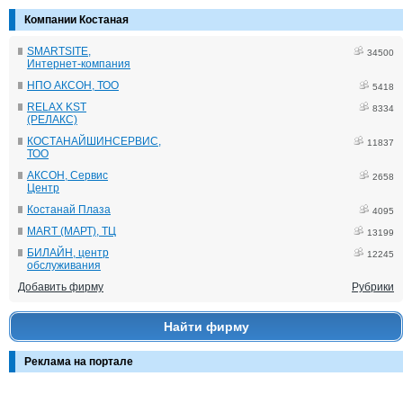
Компании Костаная
SMARTSITE,
34500
Интернет-компания
НПО АКСОН, ТОО
5418
RELAX KST
8334
(РЕЛАКС)
КОСТАНАЙШИНСЕРВИС,
11837
ТОО
АКСОН, Сервис
2658
Центр
Костанай Плаза
4095
MART (МАРТ), ТЦ
13199
БИЛАЙН, центр
12245
обслуживания
Добавить фирму
Рубрики
Найти фирму
Реклама на портале