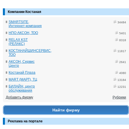
Компании Костаная
SMARTSITE,
34484
Интернет-компания
НПО АКСОН, ТОО
5401
RELAX KST
8318
(РЕЛАКС)
КОСТАНАЙШИНСЕРВИС,
11817
ТОО
АКСОН, Сервис
2641
Центр
Костанай Плаза
4080
MART (МАРТ), ТЦ
13184
БИЛАЙН, центр
12231
обслуживания
Добавить фирму
Рубрики
Найти фирму
Реклама на портале