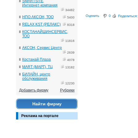
SMARTSITE,
Интернет-компания
34482
Оценить
0
Поделиться:
НПО АКСОН, ТОО
5400
RELAX KST (РЕЛАКС)
8318
КОСТАНАЙШИНСЕРВИС,
ТОО
11816
АКСОН, Сервис Центр
2639
Костанай Плаза
4078
MART (МАРТ), ТЦ
13182
БИЛАЙН, центр
обслуживания
12230
Добавить фирму
Рубрики
Найти фирму
Реклама на портале