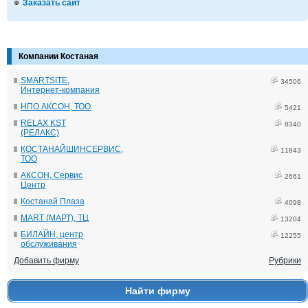
Заказать сайт
Компании Костаная
SMARTSITE,
34506
Интернет-компания
НПО АКСОН, ТОО
5421
RELAX KST
8340
(РЕЛАКС)
КОСТАНАЙШИНСЕРВИС,
11843
ТОО
АКСОН, Сервис
2661
Центр
Костанай Плаза
4098
MART (МАРТ), ТЦ
13204
БИЛАЙН, центр
12255
обслуживания
Добавить фирму
Рубрики
Найти фирму