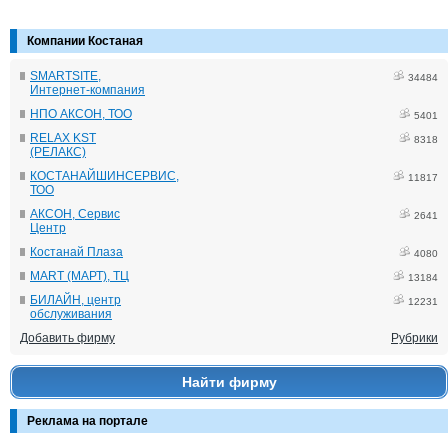
Компании Костаная
SMARTSITE,
34484
Интернет-компания
НПО АКСОН, ТОО
5401
RELAX KST
8318
(РЕЛАКС)
КОСТАНАЙШИНСЕРВИС,
11817
ТОО
АКСОН, Сервис
2641
Центр
Костанай Плаза
4080
MART (МАРТ), ТЦ
13184
БИЛАЙН, центр
12231
обслуживания
Добавить фирму
Рубрики
Найти фирму
Реклама на портале