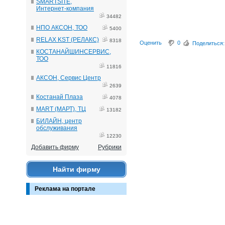
SMARTSITE,
Интернет-компания
34482
НПО АКСОН, ТОО
5400
RELAX KST (РЕЛАКС)
8318
Оценить
0
Поделиться:
КОСТАНАЙШИНСЕРВИС,
ТОО
11816
АКСОН, Сервис Центр
2639
Костанай Плаза
4078
MART (МАРТ), ТЦ
13182
БИЛАЙН, центр
обслуживания
12230
Добавить фирму
Рубрики
Найти фирму
Реклама на портале