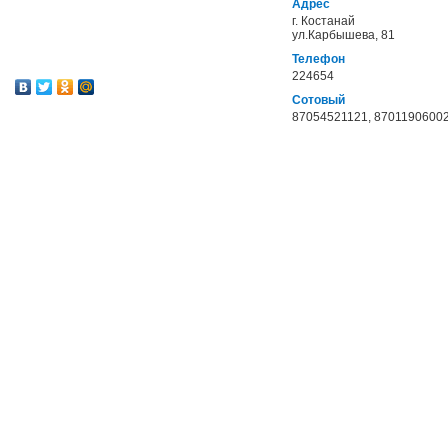
Адрес
г. Костанай
ул.Карбышева, 81
Телефон
224654
Сотовый
87054521121, 8701190600