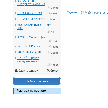
SMARTSITE,
Интернет-компания
34486
Оценить
0
Поделиться:
НПО АКСОН, ТОО
5403
RELAX KST (РЕЛАКС)
8319
КОСТАНАЙШИНСЕРВИС,
ТОО
11819
АКСОН, Сервис Центр
2643
Костанай Плаза
4081
MART (МАРТ), ТЦ
13185
БИЛАЙН, центр
обслуживания
12231
Добавить фирму
Рубрики
Найти фирму
Реклама на портале