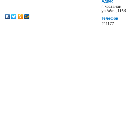
Адрес
г. Костанай
ул.Абая, 116б
Телефон
211177