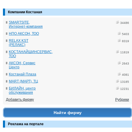
Компании Костаная
SMARTSITE,
34486
Интернет-компания
НПО АКСОН, ТОО
5403
RELAX KST
8319
(РЕЛАКС)
КОСТАНАЙШИНСЕРВИС,
11819
ТОО
АКСОН, Сервис
2643
Центр
Костанай Плаза
4081
MART (МАРТ), ТЦ
13185
БИЛАЙН, центр
12231
обслуживания
Добавить фирму
Рубрики
Найти фирму
Реклама на портале