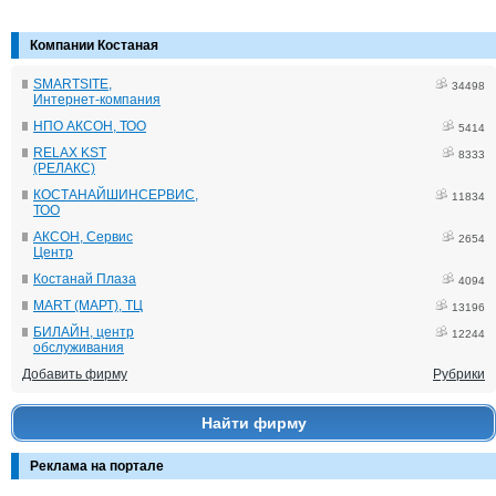
Компании Костаная
SMARTSITE,
34498
Интернет-компания
НПО АКСОН, ТОО
5414
RELAX KST
8333
(РЕЛАКС)
КОСТАНАЙШИНСЕРВИС,
11834
ТОО
АКСОН, Сервис
2654
Центр
Костанай Плаза
4094
MART (МАРТ), ТЦ
13196
БИЛАЙН, центр
12244
обслуживания
Добавить фирму
Рубрики
Найти фирму
Реклама на портале