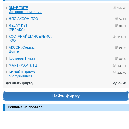
SMARTSITE,
34496
Интернет-компания
НПО АКСОН, ТОО
5411
RELAX KST
8331
(РЕЛАКС)
КОСТАНАЙШИНСЕРВИС,
11831
ТОО
АКСОН, Сервис
2652
Центр
Костанай Плаза
4090
MART (МАРТ), ТЦ
13191
БИЛАЙН, центр
12240
обслуживания
Добавить фирму
Рубрики
Найти фирму
Реклама на портале