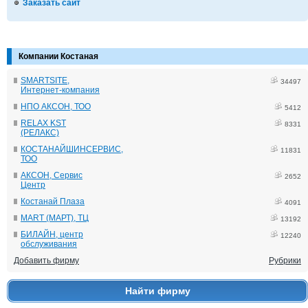
Заказать сайт
Компании Костаная
SMARTSITE,
34497
Интернет-компания
НПО АКСОН, ТОО
5412
RELAX KST
8331
(РЕЛАКС)
КОСТАНАЙШИНСЕРВИС,
11831
ТОО
АКСОН, Сервис
2652
Центр
Костанай Плаза
4091
MART (МАРТ), ТЦ
13192
БИЛАЙН, центр
12240
обслуживания
Добавить фирму
Рубрики
Найти фирму