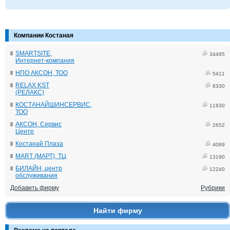
Компании Костаная
SMARTSITE,
34495
Интернет-компания
НПО АКСОН, ТОО
5411
RELAX KST
8330
(РЕЛАКС)
КОСТАНАЙШИНСЕРВИС,
11830
ТОО
АКСОН, Сервис
2652
Центр
Костанай Плаза
4089
MART (МАРТ), ТЦ
13190
БИЛАЙН, центр
12240
обслуживания
Добавить фирму
Рубрики
Найти фирму