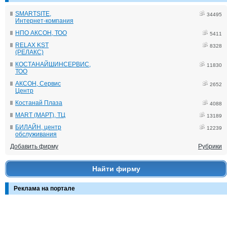
SMARTSITE,
34495
Интернет-компания
НПО АКСОН, ТОО
5411
RELAX KST
8328
(РЕЛАКС)
КОСТАНАЙШИНСЕРВИС,
11830
ТОО
АКСОН, Сервис
2652
Центр
Костанай Плаза
4088
MART (МАРТ), ТЦ
13189
БИЛАЙН, центр
12239
обслуживания
Добавить фирму
Рубрики
Найти фирму
Реклама на портале