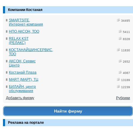
Компании Костаная
SMARTSITE,
34495
Интернет-компания
НПО АКСОН, ТОО
5411
RELAX KST
8328
(РЕЛАКС)
КОСТАНАЙШИНСЕРВИС,
11830
ТОО
АКСОН, Сервис
2652
Центр
Костанай Плаза
4087
MART (МАРТ), ТЦ
13189
БИЛАЙН, центр
12239
обслуживания
Добавить фирму
Рубрики
Найти фирму
Реклама на портале