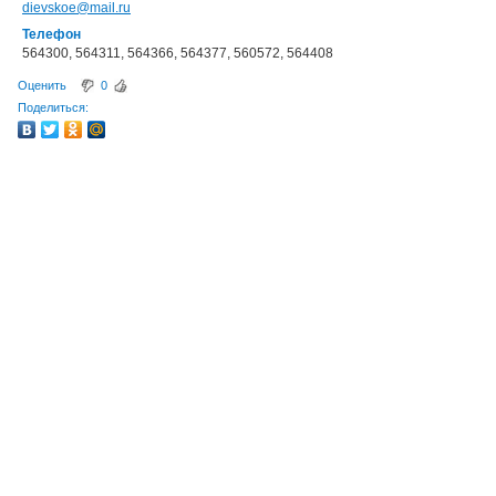
dievskoe@mail.ru
Телефон
564300, 564311, 564366, 564377, 560572, 564408
Оценить
0
Поделиться: