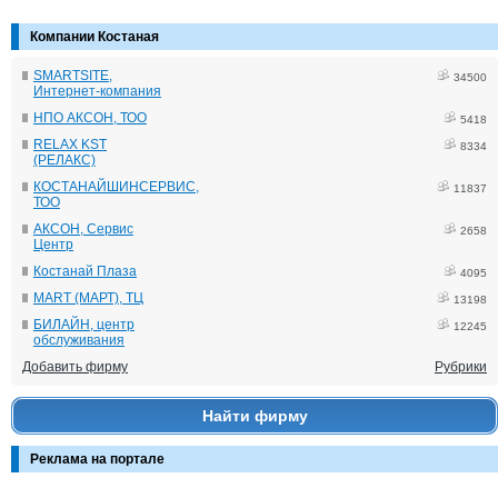
Компании Костаная
SMARTSITE,
34500
Интернет-компания
НПО АКСОН, ТОО
5418
RELAX KST
8334
(РЕЛАКС)
КОСТАНАЙШИНСЕРВИС,
11837
ТОО
АКСОН, Сервис
2658
Центр
Костанай Плаза
4095
MART (МАРТ), ТЦ
13198
БИЛАЙН, центр
12245
обслуживания
Добавить фирму
Рубрики
Найти фирму
Реклама на портале