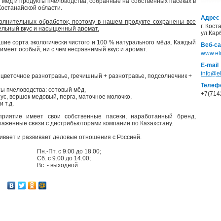
 мёд и продукты пчеловодства, собранные на собственных пасеках в
Костанайской области.
Адрес
олнительных обработок, поэтому в нашем продукте сохранены все
г. Кост
ельный вкус и насыщенный аромат.
ул.Кар
ие сорта экологически чистого и 100 % натурального мёда. Каждый
Веб-са
 имеет особый, ни с чем несравнимый вкус и аромат.
www.el
E-mail
info@e
 цветочное разнотравье, гречишный + разнотравье, подсолнечник +
Телеф
ы пчеловодства: сотовый мёд,
+7(714
ус, вершок медовый, перга, маточное молочко,
 т.д.
риятие имеет свои собственные пасеки, наработанный бренд,
лаженные связи с дистрибьюторами компании по Казахстану.
вает и развивает деловые отношения с Россией.
Пн.-Пт. с 9.00 до 18.00;
Сб. с 9.00 до 14.00;
Вс. - выходной