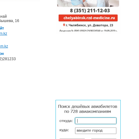
анай
бышева, 16
йт
m.kz
lm.kz
он
2)281233