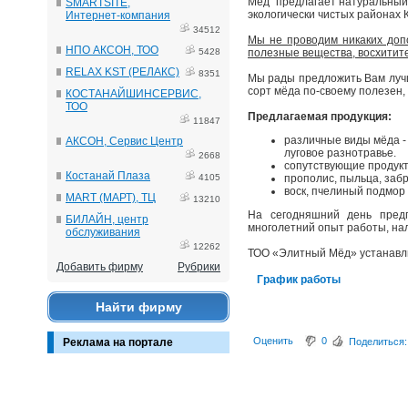
Мёд" предлагает натуральный
SMARTSITE,
экологически чистых районах 
Интернет-компания
34512
Мы не проводим никаких доп
НПО АКСОН, ТОО
5428
полезные вещества, восхитит
RELAX KST (РЕЛАКС)
8351
Мы рады предложить Вам лучш
сорт мёда по-своему полезен,
КОСТАНАЙШИНСЕРВИС,
ТОО
Предлагаемая продукция:
11847
различные виды мёда -
АКСОН, Сервис Центр
луговое разнотравье.
2668
сопутствующие продукт
Костанай Плаза
4105
прополис, пыльца, забр
воск, пчелиный подмор и
MART (МАРТ), ТЦ
13210
На сегодняшний день предп
БИЛАЙН, центр
многолетний опыт работы, на
обслуживания
12262
ТОО «Элитный Мёд» устанавли
Добавить фирму
Рубрики
График работы
Найти фирму
Оценить
0
Реклама на портале
Поделиться: