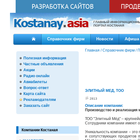
ГЛАВНЫЙ ИНФОРМАЦИОНН
ПОРТАЛ КОСТАНАЯ
Справочник фирм
Новости
Афиша
Главная
/
Справочник фирм
/
П
Полезная информация
Частные объявления
Акции
Радио онлайн
Авиабилеты
Вопрос-ответ
ЭЛИТНЫЙ МЕД, ТОО
Карта сайта
2813
Рекламодателям
Заказать сайт
Описание компании:
Производство и реализация 
ТОО "Элитный Мёд" – крупней
Сотрудники компании имеют о
Компании Костаная
Уникальность компании – это
и сопутствующих продуктов 