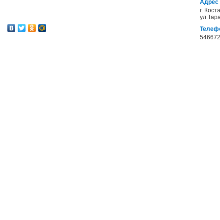
Адрес
г. Кост
ул.Тар
Телеф
546672