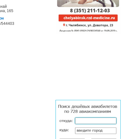
анай
ана, 165
он
/544403