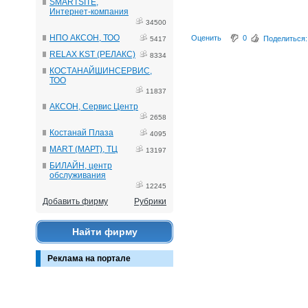
SMARTSITE,
Интернет-компания
34500
НПО АКСОН, ТОО
Оценить
0
Поделиться:
5417
RELAX KST (РЕЛАКС)
8334
КОСТАНАЙШИНСЕРВИС,
ТОО
11837
АКСОН, Сервис Центр
2658
Костанай Плаза
4095
MART (МАРТ), ТЦ
13197
БИЛАЙН, центр
обслуживания
12245
Добавить фирму
Рубрики
Найти фирму
Реклама на портале