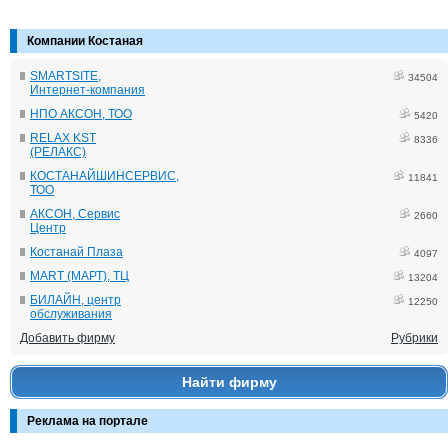
Компании Костаная
SMARTSITE,
34504
Интернет-компания
НПО АКСОН, ТОО
5420
RELAX KST
8336
(РЕЛАКС)
КОСТАНАЙШИНСЕРВИС,
11841
ТОО
АКСОН, Сервис
2660
Центр
Костанай Плаза
4097
MART (МАРТ), ТЦ
13204
БИЛАЙН, центр
12250
обслуживания
Добавить фирму
Рубрики
Найти фирму
Реклама на портале