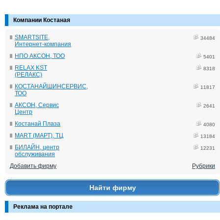
Компании Костаная
SMARTSITE,
34484
Интернет-компания
НПО АКСОН, ТОО
5401
RELAX KST
8318
(РЕЛАКС)
КОСТАНАЙШИНСЕРВИС,
11817
ТОО
АКСОН, Сервис
2641
Центр
Костанай Плаза
4080
MART (МАРТ), ТЦ
13184
БИЛАЙН, центр
12231
обслуживания
Добавить фирму
Рубрики
Найти фирму
Реклама на портале