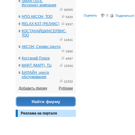
SMARTSITE,
Интернет-компания
34505
Оценить
0
Поделиться:
НПО АКСОН, ТОО
5420
RELAX KST (РЕЛАКС)
8337
КОСТАНАЙШИНСЕРВИС,
ТОО
11841
АКСОН, Сервис Центр
2660
Костанай Плаза
4097
MART (МАРТ), ТЦ
13204
БИЛАЙН, центр
обслуживания
12252
Добавить фирму
Рубрики
Найти фирму
Реклама на портале