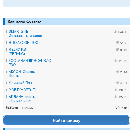
Компании Костаная
SMARTSITE,
34488
Интернет-компания
НПО АКСОН, ТОО
5406
RELAX KST
8319
(РЕЛАКС)
КОСТАНАЙШИНСЕРВИС,
11823
ТОО
АКСОН, Сервис
2644
Центр
Костанай Плаза
4081
MART (МАРТ), ТЦ
13185
БИЛАЙН, центр
12235
обслуживания
Добавить фирму
Рубрики
Найти фирму