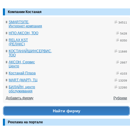
Компании Костаная
SMARTSITE,
34511
Интернет-компания
НПО АКСОН, ТОО
5428
RELAX KST
8350
(РЕЛАКС)
КОСТАНАЙШИНСЕРВИС,
11846
ТОО
АКСОН, Сервис
2667
Центр
Костанай Плаза
4103
MART (МАРТ), ТЦ
13209
БИЛАЙН, центр
12260
обслуживания
Добавить фирму
Рубрики
Найти фирму
Реклама на портале