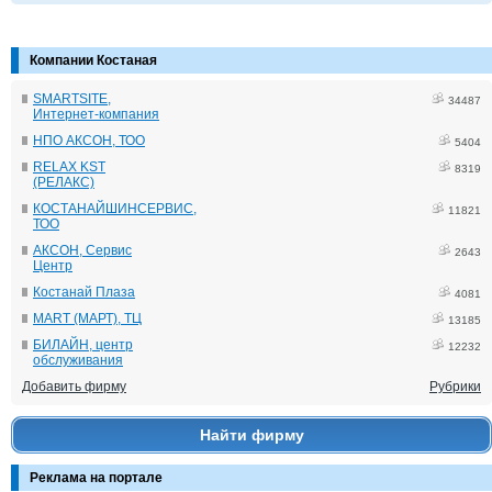
Компании Костаная
SMARTSITE,
34487
Интернет-компания
НПО АКСОН, ТОО
5404
RELAX KST
8319
(РЕЛАКС)
КОСТАНАЙШИНСЕРВИС,
11821
ТОО
АКСОН, Сервис
2643
Центр
Костанай Плаза
4081
MART (МАРТ), ТЦ
13185
БИЛАЙН, центр
12232
обслуживания
Добавить фирму
Рубрики
Найти фирму
Реклама на портале